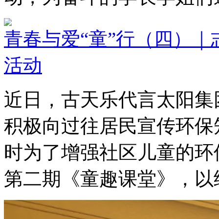
青春与爱“童”行（四）
活动
近日，古天乐代言太阳集
积极向过往居民宣传环保
时为了增强社区儿童的环
第二期《童趣课堂》，以纸