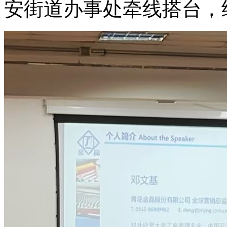
安街道办事处牵线搭台，经