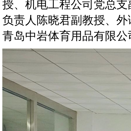
授、机电工程公司党总支
负责人陈晓君副教授、外
青岛中岩体育用品有限公司