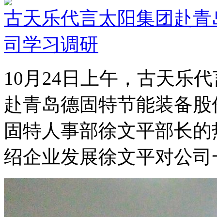
古天乐代言太阳集团赴青
司学习调研
10月24日上午，古天乐
赴青岛德固特节能装备股
固特人事部徐文平部长的
绍企业发展徐文平对公司一