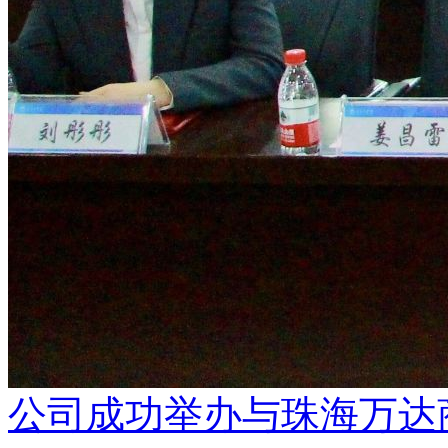
公司成功举办与珠海万达