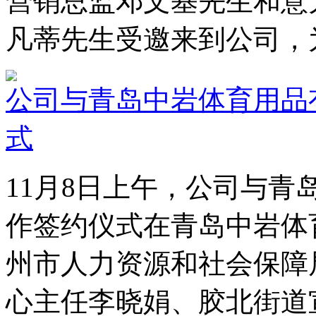
营销总监邓文基先生和意
凡蒂先生受邀来到公司，为
公司与青岛中岩体育用品
式
11月8日上午，公司与
作签约仪式在青岛中岩体
州市人力资源和社会保障
心主任李晓娟、胶北街道宣