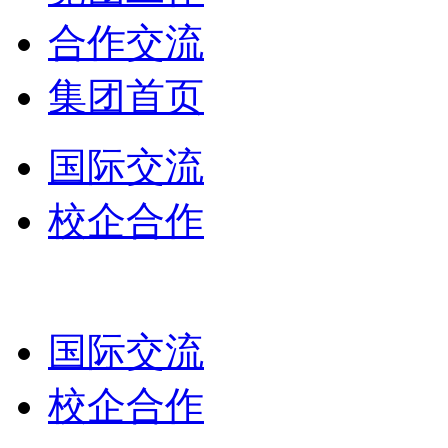
合作交流
集团首页
国际交流
校企合作
国际交流
校企合作