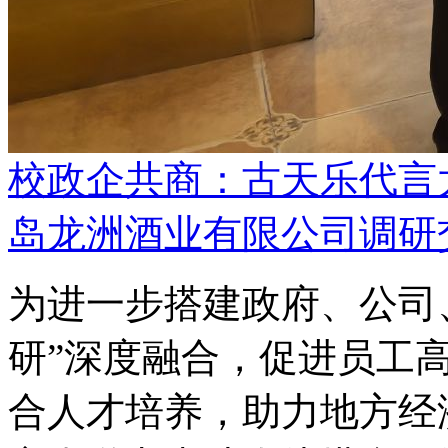
校政企共商：古天乐代言
岛龙洲酒业有限公司调研
为进一步搭建政府、公司
研”深度融合，促进员工
合人才培养，助力地方经济