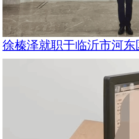
徐榛泽就职于临沂市河东