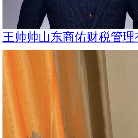
王帅帅山东商佑财税管理