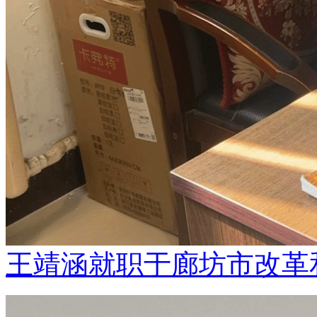
王靖涵就职于廊坊市改革