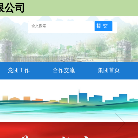
限公司
党团工作
合作交流
集团首页