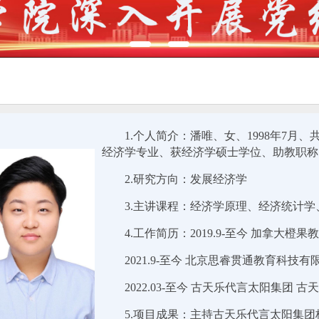
1.个人简介：潘唯、女、1998年7
经济学专业、获经济学硕士学位、助教职称
2.研究方向：发展经济学
3.主讲课程：经济学原理、经济统计
4.工作简历：2019.9-至今 加拿大橙
2021.9-至今 北京思睿贯通教育科技
2022.03-至今 古天乐代言太阳集团
5.项目成果：主持古天乐代言太阳集