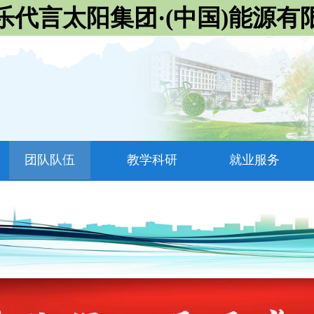
乐代言太阳集团·(中国)能源有
团队队伍
教学科研
就业服务