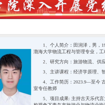
1、个人简介：田润泽，男，1
渤海大学物流工程与管理专业，工
2、研究方向：旅游物流、供
3、主讲课程：经济学原理、
4、工作简历：2023.9—至
室专任教师
5、项目成果: 主持古天乐代