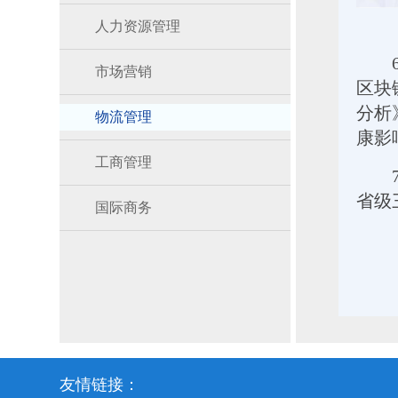
人力资源管理
市场营销
区块
分析
物流管理
康影
工商管理
省级
国际商务
友情链接：