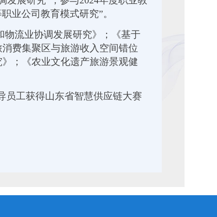
发展研究”；参与2024年度职业教
等职业公司教育模式研究”。
业和物流业协调发展研究》；《基于
旅消费集聚区与旅游收入空间错位
究》；《农业文化遗产旅游景观健
指导员工获得山东省智慧供应链大赛