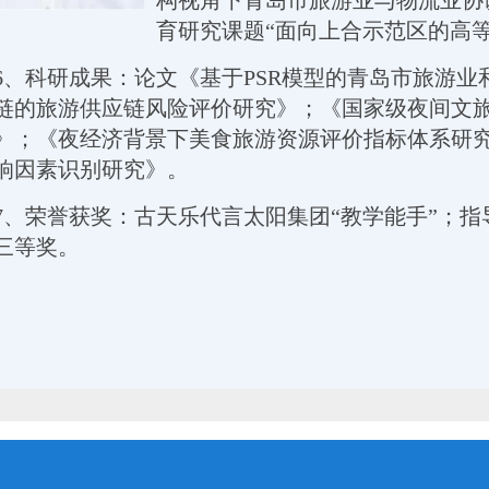
构视角下青岛市旅游业与物流业协调
育研究课题“面向上合示范区的高
6、科研成果：论文《基于PSR模型的青岛市旅游
链的旅游供应链风险评价研究》；《国家级夜间文
》；《夜经济背景下美食旅游资源评价指标体系研
响因素识别研究》。
7、荣誉获奖：古天乐代言太阳集团“教学能手”；
三等奖。