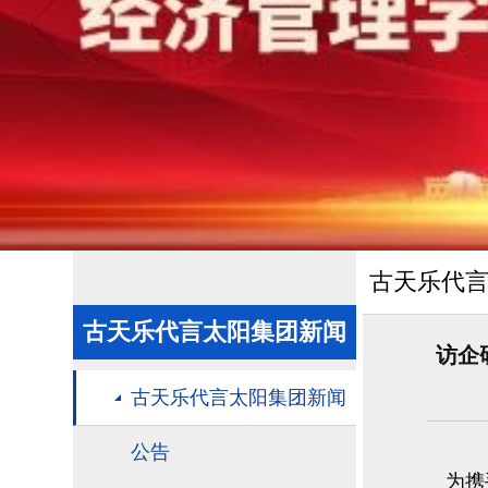
古天乐代言
古天乐代言太阳集团新闻
访企
公告
古天乐代言太阳集团新闻
公告
为携