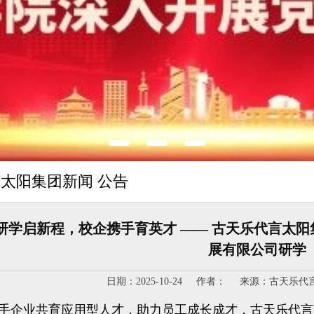
太阳集团新闻 公告
研学启新程，校企携手育英才 —— 古天乐代言太
展有限公司研学
日期：2025-10-24 作者： 来源：古天乐
手企业共育应用型人才，助力员工成长成才，古天乐代言