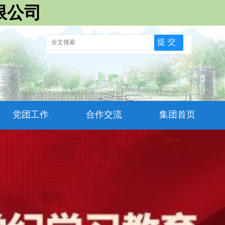
限公司
党团工作
合作交流
集团首页