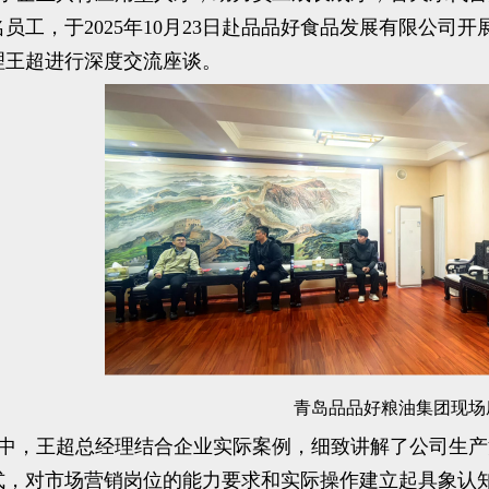
员工，于2025年10月23日赴品品好食品发展有限公司
理王超进行深度交流座谈。
青岛品品好粮油集团现场
中，王超总经理结合企业实际案例，细致讲解了公司生产
式，对市场营销岗位的能力要求和实际操作建立起具象认