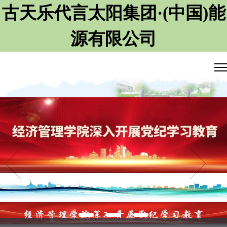
古天乐代言太阳集团·(中国)能
源有限公司