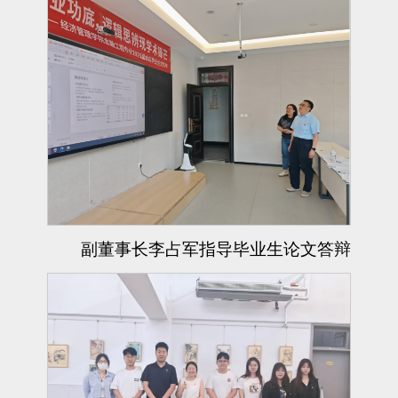
副董事长李占军指导毕业生论文答辩